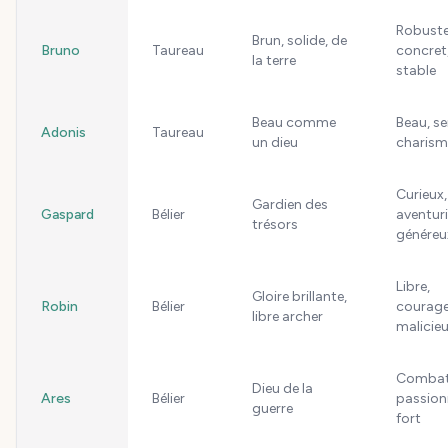
Robuste
Brun, solide, de
Bruno
Taureau
concret
la terre
stable
Beau comme
Beau, se
Adonis
Taureau
un dieu
charism
Curieux,
Gardien des
Gaspard
Bélier
aventuri
trésors
généreu
Libre,
Gloire brillante,
Robin
Bélier
courage
libre archer
malicie
Combati
Dieu de la
Ares
Bélier
passion
guerre
fort