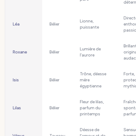
déter
Direct
Lionne,
Léa
Bélier
enthou
puissante
passi
Brillan
Lumière de
Roxane
Bélier
origina
l'aurore
audac
Trône, déesse
Forte,
Isis
Bélier
mère
protec
égyptienne
mythi
Fleur de lilas,
Fraîch
Lilas
Bélier
parfum du
spont
printemps
parfu
Déesse de
Sensue
Vénus
Taureau
l'amour et de
harmo