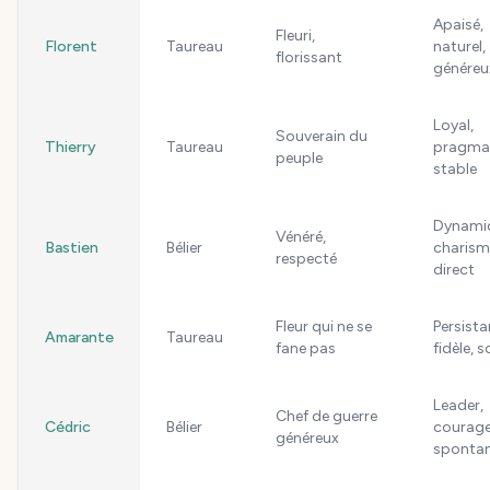
Apaisé,
Fleuri,
Florent
Taureau
naturel,
florissant
généreu
Loyal,
Souverain du
Thierry
Taureau
pragmat
peuple
stable
Dynami
Vénéré,
Bastien
Bélier
charism
respecté
direct
Fleur qui ne se
Persista
Amarante
Taureau
fane pas
fidèle, s
Leader,
Chef de guerre
Cédric
Bélier
courage
généreux
sponta