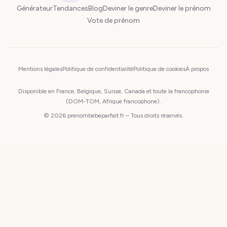
Générateur
Tendances
Blog
Deviner le genre
Deviner le prénom
Vote de prénom
Mentions légales
Politique de confidentialité
Politique de cookies
À propos
Disponible en France, Belgique, Suisse, Canada et toute la francophonie
(DOM-TOM, Afrique francophone).
© 2026 prenombebeparfait.fr – Tous droits réservés.