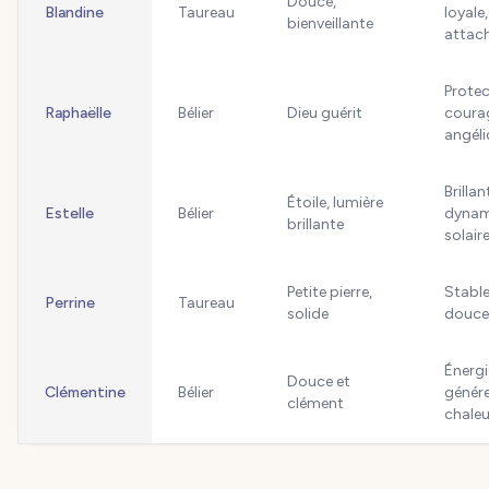
Douce,
Blandine
Taureau
loyale,
bienveillante
attac
Protec
Raphaëlle
Bélier
Dieu guérit
coura
angél
Brillan
Étoile, lumière
Estelle
Bélier
dynam
brillante
solair
Petite pierre,
Stable,
Perrine
Taureau
solide
douce
Énergi
Douce et
Clémentine
Bélier
génére
clément
chale