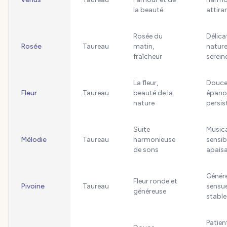
la beauté
attira
Rosée du
Délica
Rosée
Taureau
matin,
naturel
fraîcheur
serein
La fleur,
Douce
Fleur
Taureau
beauté de la
épano
nature
persis
Suite
Musica
Mélodie
Taureau
harmonieuse
sensib
de sons
apais
Génér
Fleur ronde et
Pivoine
Taureau
sensue
généreuse
stable
Patien