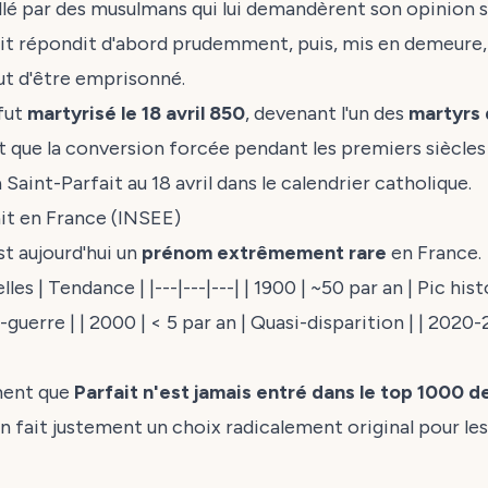
rpellé par des musulmans qui lui demandèrent son opinion
ait répondit d'abord prudemment, puis, mis en demeure,
lut d'être emprisonné.
 fut
martyrisé le 18 avril 850
, devenant l'un des
martyrs
t que la conversion forcée pendant les premiers siècles 
a Saint-Parfait au 18 avril dans le calendrier catholique.
it en France (INSEE)
st aujourd'hui un
prénom extrêmement rare
en France.
es | Tendance | |---|---|---| | 1900 | ~50 par an | Pic histo
uerre | | 2000 | < 5 par an | Quasi-disparition | | 2020-
ment que
Parfait n'est jamais entré dans le top 1000 
en fait justement un choix radicalement original pour le