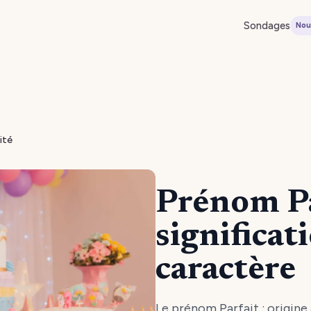
Sondages
Nou
ité
Prénom Pa
significat
caractère
Le prénom Parfait : origine 