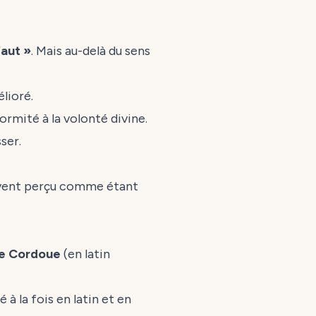
faut »
. Mais au-delà du sens
élioré.
formité à la volonté divine.
ser.
ouvent perçu comme étant
de Cordoue
(en latin
 à la fois en latin et en