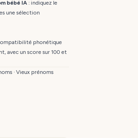
nom bébé IA
: indiquez le
es une sélection
compatibilité phonétique
t, avec un score sur 100 et
énoms
·
Vieux prénoms