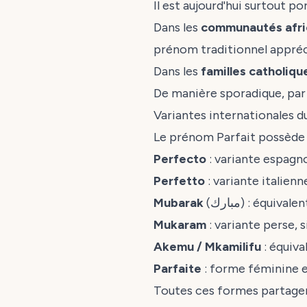
Il est aujourd'hui surtout por
Dans les
communautés afri
prénom traditionnel appréci
Dans les
familles catholiqu
De manière sporadique, par
Variantes internationales 
Le prénom Parfait possèd
Perfecto
: variante espagn
Perfetto
: variante italienn
Mubarak
(مبارك) : équ
Mukaram
: variante perse, s
Akemu / Mkamilifu
: équiva
Parfaite
: forme féminine e
Toutes ces formes partagen