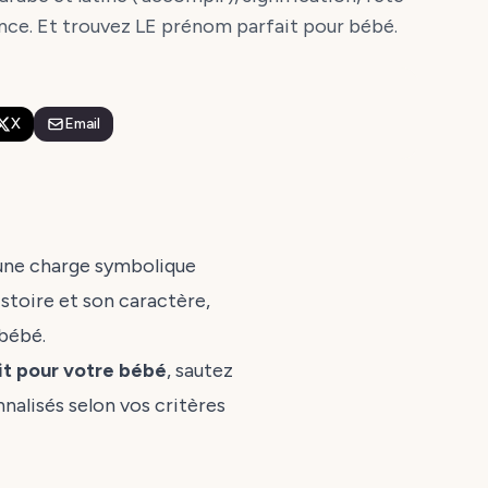
rance. Et trouvez LE prénom parfait pour bébé.
X
Email
e une charge symbolique
histoire et son caractère,
bébé.
it pour votre bébé
, sautez
alisés selon vos critères