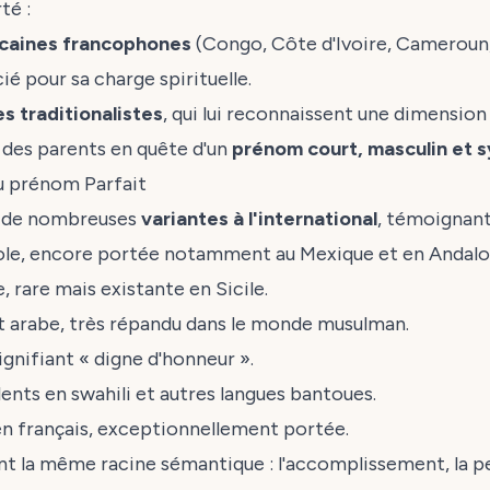
té :
caines francophones
(Congo, Côte d'Ivoire, Cameroun, 
é pour sa charge spirituelle.
es traditionalistes
, qui lui reconnaissent une dimensio
 des parents en quête d'un
prénom court, masculin et
du prénom Parfait
e de nombreuses
variantes à l'international
, témoignant 
ole, encore portée notamment au Mexique et en Andalo
e, rare mais existante en Sicile.
ivalent arabe, très répandu dans le monde musulman.
ignifiant « digne d'honneur ».
lents en swahili et autres langues bantoues.
n français, exceptionnellement portée.
t la même racine sémantique : l'accomplissement, la pe