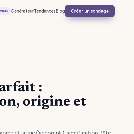
Générateur
Tendances
Blog
Créer un sondage
veau
rfait :
ion, origine et
arabe et latine ('accompli'), signification, fête