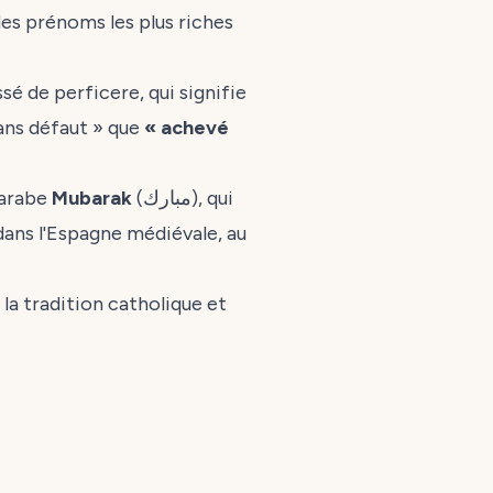
 des prénoms les plus riches
assé de
perficere
, qui signifie
ans défaut » que
« achevé
 arabe
Mubarak
(مبارك), qui
 dans l'Espagne médiévale, au
 la tradition catholique et